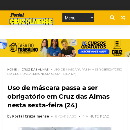
HOME
CRUZ DAS ALMAS
USO DE MÁSCARA PASSA A SER OBRIGATÓRIO
EM CRUZ DAS ALMAS NESTA SEXTA-FEIRA (24)
Uso de máscara passa a ser
obrigatório em Cruz das Almas
nesta sexta-feira (24)
by
Portal Cruzalmense
6 YEARS AGO
4 MINUTE
READ