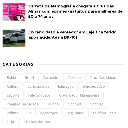
Carreta da Mamografia chegará a Cruz das
Almas com exames gratuitos para mulheres de
50 a 74 anos
Ex-candidato a vereador em Laje fica ferido
após acidente na BR-101
CATEGORIAS
Bahia
Brasil
Cachoeira
Colunas
Cruz Das Almas
Cultura
Curiosidades
Educação
Eleições 2020
Esporte
Fale Conosco
Governador Mangabeira
Imagens Da Cidade
Mundo
Noticias
Notícias
Política
Re
Recôncavo
Segurança
Telefone Úteis
UFRB
Últimas Notícias