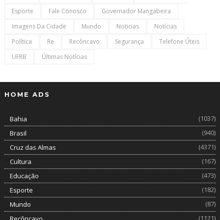
Esporte
Fale Conosco
Governador Mangabeira
Imagens Da Cidade
Mundo
Noticias
Notícias
Política
Re
Recôncavo
Segurança
Telefone Úteis
UFRB
Últimas Notícias
HOME ADS
(1037)
Bahia
(940)
Brasil
(4371)
Cruz das Almas
(167)
Cultura
(473)
Educação
(182)
Esporte
(87)
Mundo
(1121)
Recôncavo