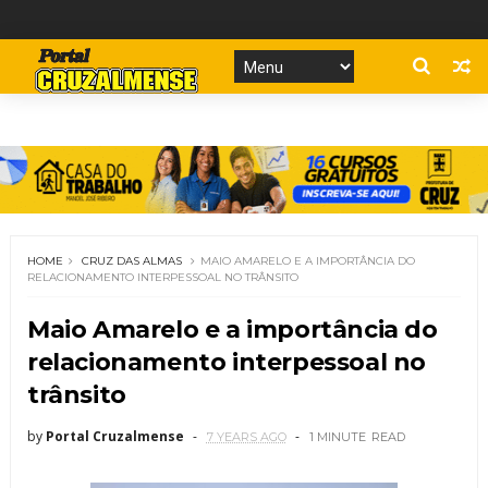
HOME
CRUZ DAS ALMAS
MAIO AMARELO E A IMPORTÂNCIA DO
RELACIONAMENTO INTERPESSOAL NO TRÂNSITO
Maio Amarelo e a importância do
relacionamento interpessoal no
trânsito
by
Portal Cruzalmense
7 YEARS AGO
1 MINUTE
READ