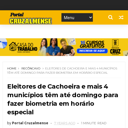
HOME
RECÔNCAVO
ELEITORES DE CACHOEIRA E MAIS 4 MUNICÍPIOS
TÊM ATÉ DOMINGO PARA FAZER BIOMETRIA EM HORÁRIO ESPECIAL
Eleitores de Cachoeira e mais 4
municípios têm até domingo para
fazer biometria em horário
especial
by
Portal Cruzalmense
7 YEARS AGO
1 MINUTE
READ