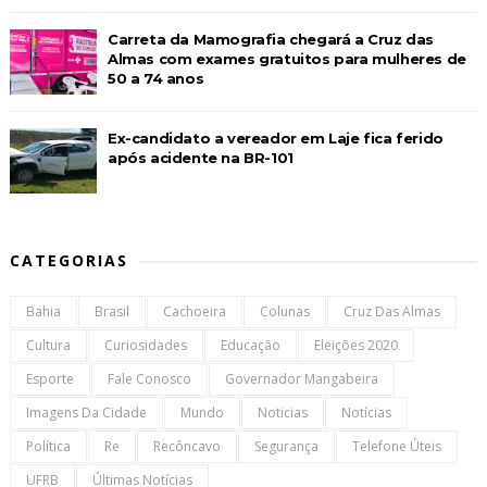
Carreta da Mamografia chegará a Cruz das
Almas com exames gratuitos para mulheres de
50 a 74 anos
Ex-candidato a vereador em Laje fica ferido
após acidente na BR-101
CATEGORIAS
Bahia
Brasil
Cachoeira
Colunas
Cruz Das Almas
Cultura
Curiosidades
Educação
Eleições 2020
Esporte
Fale Conosco
Governador Mangabeira
Imagens Da Cidade
Mundo
Noticias
Notícias
Política
Re
Recôncavo
Segurança
Telefone Úteis
UFRB
Últimas Notícias