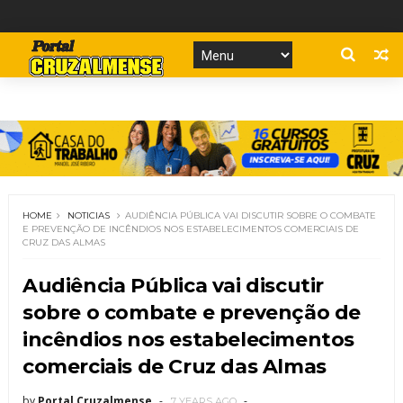
HOME
NOTICIAS
AUDIÊNCIA PÚBLICA VAI DISCUTIR SOBRE O COMBATE
E PREVENÇÃO DE INCÊNDIOS NOS ESTABELECIMENTOS COMERCIAIS DE
CRUZ DAS ALMAS
Audiência Pública vai discutir
sobre o combate e prevenção de
incêndios nos estabelecimentos
comerciais de Cruz das Almas
by
Portal Cruzalmense
7 YEARS AGO