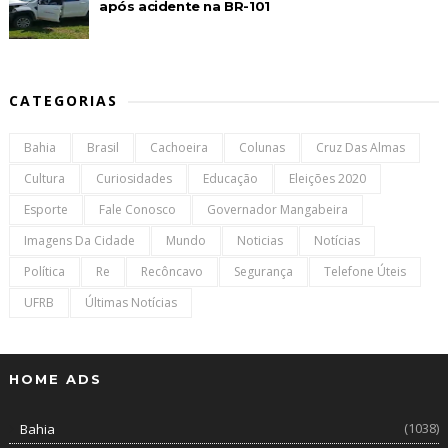
após acidente na BR-101
CATEGORIAS
Bahia
Brasil
Cachoeira
Colunas
Cruz Das Almas
Cultura
Curiosidades
Educação
Eleições 2020
Esporte
Fale Conosco
Governador Mangabeira
Imagens Da Cidade
Mundo
Noticias
Notícias
Política
Re
Recôncavo
Segurança
Telefone Úteis
UFRB
Últimas Notícias
HOME ADS
(1038)
Bahia