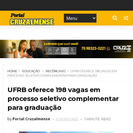
HOME
EDUCAÇÃO
RECÔNCAVO
UFRB OFERECE 198 VAGAS EM
PROCESSO SELETIVO COMPLEMENTAR PARA GRADUAÇÃO
UFRB oferece 198 vagas em
processo seletivo complementar
para graduação
by
Portal Cruzalmense
6 YEARS AGO
1 MINUTE
READ