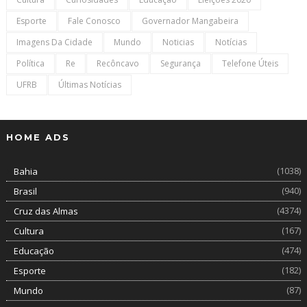
Esporte
Fale Conosco
Governador Mangabeira
Imagens Da Cidade
Mundo
Noticias
Notícias
Política
Re
Recôncavo
Segurança
Telefone Úteis
UFRB
Últimas Notícias
HOME ADS
(1038)
Bahia
(940)
Brasil
(4374)
Cruz das Almas
(167)
Cultura
(474)
Educação
(182)
Esporte
(87)
Mundo