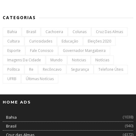
CATEGORIAS
Bahia
Brasil
Cachoeira
Colunas
Cruz Das Almas
Cultura
Curiosidades
Educação
Eleições 2020
Esporte
Fale Conosco
Governador Mangabeira
Imagens Da Cidade
Mundo
Noticias
Notícias
Política
Re
Recôncavo
Segurança
Telefone Úteis
UFRB
Últimas Notícias
HOME ADS
(1038)
Bahia
(940)
Brasil
(4372)
Cruz das Almas