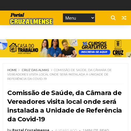
HOME
CRUZ DAS ALMAS
COMISSÃO DE SAÚDE, DA CÂMARA DE
VEREADORES VISITA LOCAL ONDE SERÁ INSTALADA A UNIDADE DE
REFERÊNCIA DA COVID-19
Comissão de Saúde, da Câmara de
Vereadores visita local onde será
instalada a Unidade de Referência
da Covid-19
by
Portal Cruzalmense
6 YEARS AGO
1 MINUTE
READ