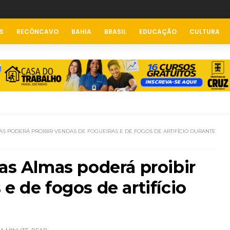
S
RECÔNCAVO
BAHIA
BRASIL
EDUCAÇÃO
CULTURA
AS PODERÁ PROIBIR VENDAS DE FOGUEIRAS E DE FOGOS DE ARTIFÍCIO DURANTE
das Almas poderá proibir
e de fogos de artifício