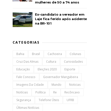
mulheres de 50 a 74 anos
Ex-candidato a vereador em
Laje fica ferido após acidente
na BR-101
CATEGORIAS
Bahia
Brasil
Cachoeira
Colunas
Cruz Das Almas
Cultura
Curiosidades
Educação
Eleições 2020
Esporte
Fale Conosco
Governador Mangabeira
Imagens Da Cidade
Mundo
Noticias
Notícias
Política
Re
Recôncavo
Segurança
Telefone Úteis
UFRB
Últimas Notícias