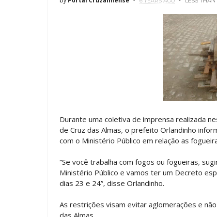
by
Portal Cruzalmense
6 YEARS AGO
LESS THAN
Durante uma coletiva de imprensa realizada nes
de Cruz das Almas, o prefeito Orlandinho info
com o Ministério Público em relação as fogueir
“Se você trabalha com fogos ou fogueiras, sug
Ministério Público e vamos ter um Decreto esp
dias 23 e 24”, disse Orlandinho.
As restrições visam evitar aglomerações e nã
das Almas.