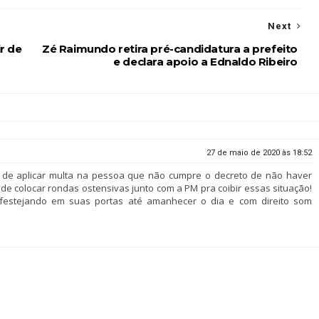
Next
r de
Zé Raimundo retira pré-candidatura a prefeito
e declara apoio a Ednaldo Ribeiro
27 de maio de 2020 às 18:52
 de aplicar multa na pessoa que não cumpre o decreto de não haver
e colocar rondas ostensivas junto com a PM pra coibir essas situação!
s festejando em suas portas até amanhecer o dia e com direito som