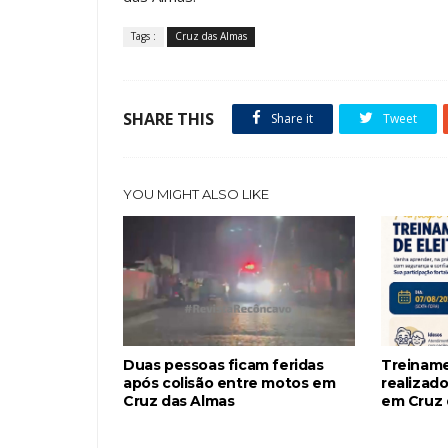
Tags :
Cruz das Almas
SHARE THIS
Share it
Tweet
YOU MIGHT ALSO LIKE
Duas pessoas ficam feridas
Treiname
após colisão entre motos em
realizado
Cruz das Almas
em Cruz 