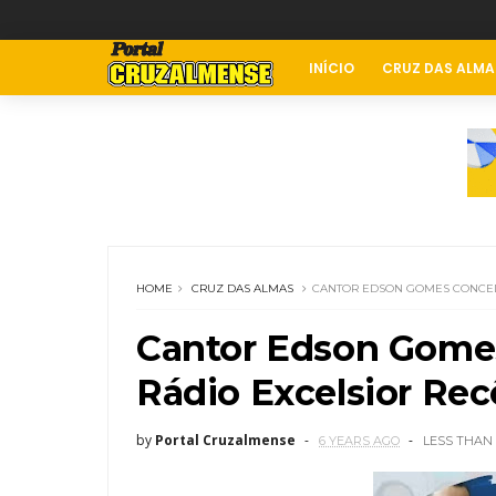
INÍCIO
CRUZ DAS ALMA
HOME
CRUZ DAS ALMAS
CANTOR EDSON GOMES CONCEDE
Cantor Edson Gomes
Rádio Excelsior Rec
by
Portal Cruzalmense
6 YEARS AGO
LESS THAN