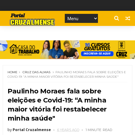
HOME
CRUZ DAS ALMAS
PAULINHO MORAES FALA SOBRE ELEIÇÕES E
COVID-19: “A MINHA MAIOR VITÓRIA FOI RESTABELECER MINHA SAÚDE"
Paulinho Moraes fala sobre
eleições e Covid-19: “A minha
maior vitória foi restabelecer
minha saúde"
by
Portal Cruzalmense
6 YEARS AGO
1 MINUTE
READ