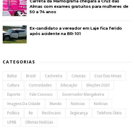
Carreta da Mamografia chegará a Cruz das
Almas com exames gratuitos para mulheres de
50 a 74 anos
Ex-candidato a vereador em Laje fica ferido
após acidente na BR-101
CATEGORIAS
Bahia
Brasil
Cachoeira
Colunas
Cruz Das Almas
Cultura
Curiosidades
Educação
Eleições 2020
Esporte
Fale Conosco
Governador Mangabeira
Imagens Da Cidade
Mundo
Noticias
Notícias
Política
Re
Recôncavo
Segurança
Telefone Úteis
UFRB
Últimas Notícias