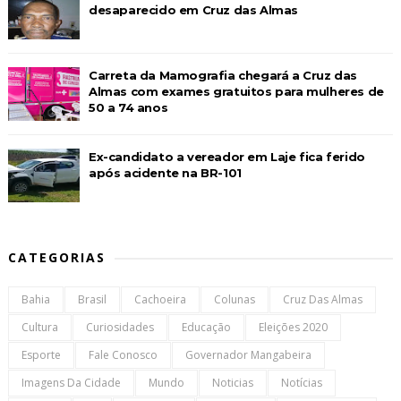
desaparecido em Cruz das Almas
Carreta da Mamografia chegará a Cruz das
Almas com exames gratuitos para mulheres de
50 a 74 anos
Ex-candidato a vereador em Laje fica ferido
após acidente na BR-101
CATEGORIAS
Bahia
Brasil
Cachoeira
Colunas
Cruz Das Almas
Cultura
Curiosidades
Educação
Eleições 2020
Esporte
Fale Conosco
Governador Mangabeira
Imagens Da Cidade
Mundo
Noticias
Notícias