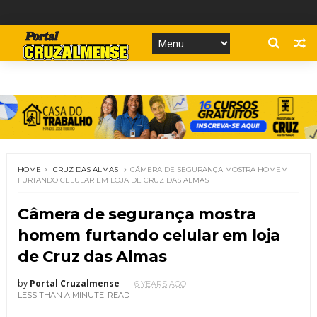
HOME
CRUZ DAS ALMAS
CÂMERA DE SEGURANÇA MOSTRA HOMEM
FURTANDO CELULAR EM LOJA DE CRUZ DAS ALMAS
Câmera de segurança mostra
homem furtando celular em loja
de Cruz das Almas
by
Portal Cruzalmense
6 YEARS AGO
LESS THAN A MINUTE
READ