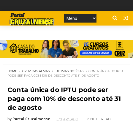
HOME
CRUZ DAS ALMAS
ÚLTIMAS NOTÍCIAS
CONTA ÚNICA DO IPTU
PODE SER PAGA COM 10% DE DESCONTO ATÉ 31 DE AGOSTO
Conta única do IPTU pode ser
paga com 10% de desconto até 31
de agosto
by
Portal Cruzalmense
5 YEARS AGO
1 MINUTE
READ