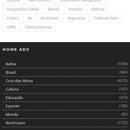
Esporte
Fale Conosco
Governador Mangabeira
Imagens Da Cidade
Mundo
Noticias
Notícias
Política
Re
Recôncavo
Segurança
Telefone Úteis
UFRB
Últimas Notícias
HOME ADS
(1038)
Bahia
(940)
Brasil
(4372)
Cruz das Almas
(167)
Cultura
(473)
Educação
(182)
Esporte
(87)
Mundo
(1122)
Recôncavo