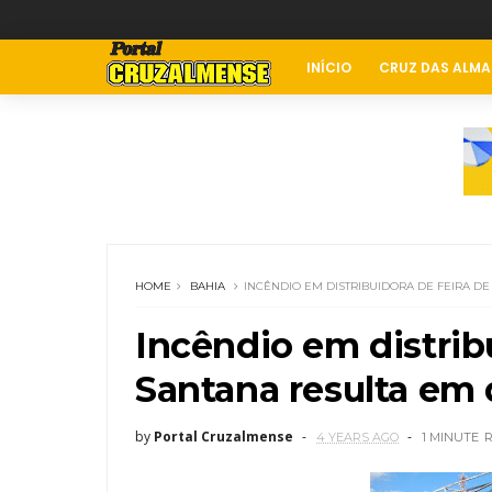
INÍCIO
CRUZ DAS ALMA
HOME
BAHIA
INCÊNDIO EM DISTRIBUIDORA DE FEIRA D
Incêndio em distrib
Santana resulta em 
by
Portal Cruzalmense
4 YEARS AGO
1 MINUTE