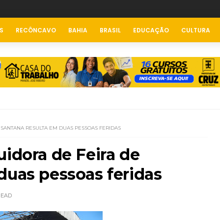
S
RECÔNCAVO
BAHIA
BRASIL
EDUCAÇÃO
CULTURA
E SANTANA RESULTA EM DUAS PESSOAS FERIDAS
uidora de Feira de
duas pessoas feridas
READ