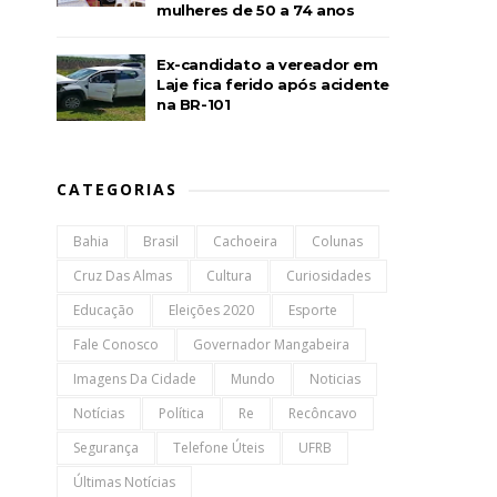
mulheres de 50 a 74 anos
Ex-candidato a vereador em
Laje fica ferido após acidente
na BR-101
CATEGORIAS
Bahia
Brasil
Cachoeira
Colunas
Cruz Das Almas
Cultura
Curiosidades
Educação
Eleições 2020
Esporte
Fale Conosco
Governador Mangabeira
Imagens Da Cidade
Mundo
Noticias
Notícias
Política
Re
Recôncavo
Segurança
Telefone Úteis
UFRB
Últimas Notícias