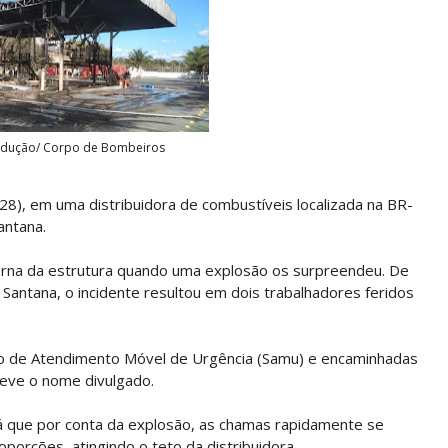
odução/ Corpo de Bombeiros
(28), em uma distribuidora de combustíveis localizada na BR-
antana.
terna da estrutura quando uma explosão os surpreendeu. De
antana, o incidente resultou em dois trabalhadores feridos
ço de Atendimento Móvel de Urgência (Samu) e encaminhadas
teve o nome divulgado.
 que por conta da explosão, as chamas rapidamente se
orções, atingindo o teto da distribuidora.