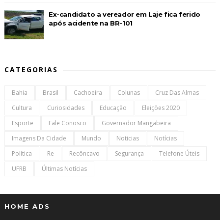
Ex-candidato a vereador em Laje fica ferido
após acidente na BR-101
CATEGORIAS
Bahia
Brasil
Cachoeira
Colunas
Cruz Das Almas
Cultura
Curiosidades
Educação
Eleições 2020
Esporte
Fale Conosco
Governador Mangabeira
Imagens Da Cidade
Mundo
Noticias
Notícias
Política
Re
Recôncavo
Segurança
Telefone Úteis
UFRB
Últimas Notícias
HOME ADS