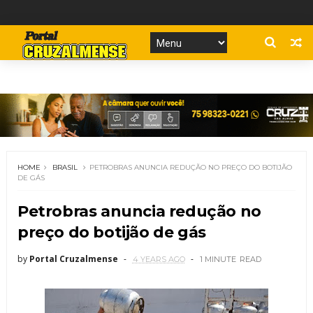
HOME
BRASIL
PETROBRAS ANUNCIA REDUÇÃO NO PREÇO DO BOTIJÃO
DE GÁS
Petrobras anuncia redução no
preço do botijão de gás
by
Portal Cruzalmense
4 YEARS AGO
1 MINUTE
READ