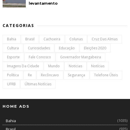
levantamento
CATEGORIAS
Bahia
Brasil
Cachoeira
Colunas
Cruz Das Almas
Cultura
Curiosidades
Educação
Eleições 2020
Esporte
Fale Conosco
Governador Mangabeira
Imagens Da Cidade
Mundo
Noticias
Notícias
Política
Re
Recôncavo
Segurança
Telefone Úteis
UFRB
Últimas Notícias
HOME ADS
(1035)
Bahia
(935)
Brasil