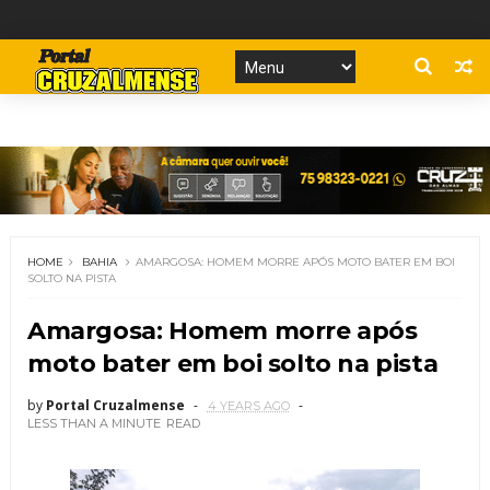
HOME
BAHIA
AMARGOSA: HOMEM MORRE APÓS MOTO BATER EM BOI
SOLTO NA PISTA
Amargosa: Homem morre após
moto bater em boi solto na pista
by
Portal Cruzalmense
4 YEARS AGO
LESS THAN A MINUTE
READ