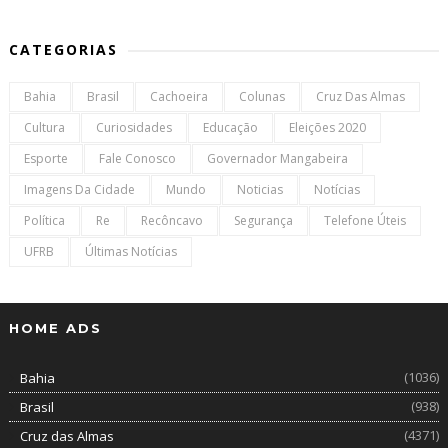
CATEGORIAS
Bahia
Brasil
Cachoeira
Colunas
Cruz Das Almas
Cultura
Curiosidades
Educação
Eleições 2020
Esporte
Fale Conosco
Governador Mangabeira
Imagens Da Cidade
Mundo
Noticias
Notícias
Política
Re
Recôncavo
Segurança
Telefone Úteis
UFRB
Últimas Notícias
HOME ADS
(1036)
Bahia
(938)
Brasil
(4371)
Cruz das Almas