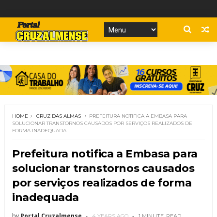
HOME
CRUZ DAS ALMAS
PREFEITURA NOTIFICA A EMBASA PARA
SOLUCIONAR TRANSTORNOS CAUSADOS POR SERVIÇOS REALIZADOS DE
FORMA INADEQUADA
Prefeitura notifica a Embasa para
solucionar transtornos causados
por serviços realizados de forma
inadequada
by
Portal Cruzalmense
4 YEARS AGO
1 MINUTE
READ