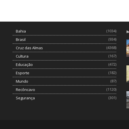
(1034)
Bahia
(934)
Brasil
(4368)
Cruz das Almas
(167)
Cultura
(472)
Educação
(182)
Esporte
(87)
Mundo
(1120)
Recôncavo
(301)
Segurança