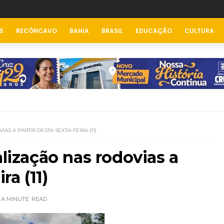
S
RECÔNCAVO
BAHIA
BRASIL
EDUCAÇÃO
CULTURA
AS A PARTIR DESTA SEXTA-FEIRA (11)
alização nas rodovias a
ra (11)
 A MINUTE
READ