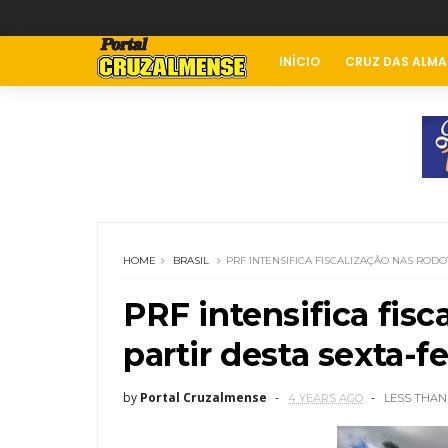
INÍCIO
CRUZ DAS ALMA
HOME
BRASIL
PRF INTENSIFICA FISCALIZAÇÃO NAS RODOVI
PRF intensifica fisc
partir desta sexta-fei
by
Portal Cruzalmense
4 YEARS AGO
LESS THAN