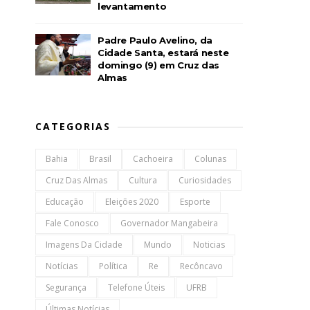
levantamento
Padre Paulo Avelino, da
Cidade Santa, estará neste
domingo (9) em Cruz das
Almas
CATEGORIAS
Bahia
Brasil
Cachoeira
Colunas
Cruz Das Almas
Cultura
Curiosidades
Educação
Eleições 2020
Esporte
Fale Conosco
Governador Mangabeira
Imagens Da Cidade
Mundo
Noticias
Notícias
Política
Re
Recôncavo
Segurança
Telefone Úteis
UFRB
Últimas Notícias