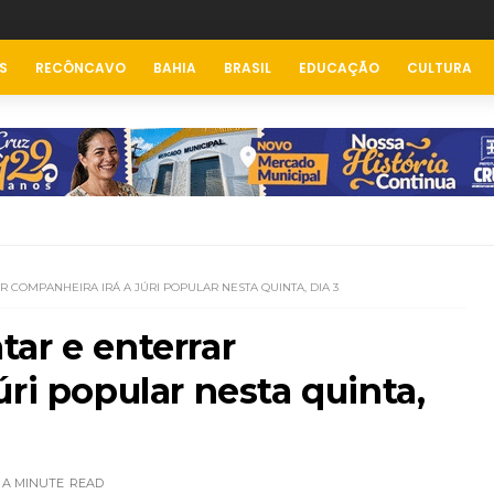
S
RECÔNCAVO
BAHIA
BRASIL
EDUCAÇÃO
CULTURA
R COMPANHEIRA IRÁ A JÚRI POPULAR NESTA QUINTA, DIA 3
ar e enterrar
ri popular nesta quinta,
 A MINUTE
READ