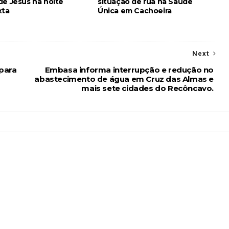
de Jesus na noite
situação de rua na Saúde
xta
Única em Cachoeira
Next
para
Embasa informa interrupção e redução no
abastecimento de água em Cruz das Almas e
mais sete cidades do Recôncavo.