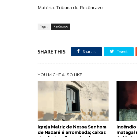
Matéria: Tribuna do Recôncavo
Tags :
Recôncavo
SHARE THIS
Share it
Tweet
YOU MIGHT ALSO LIKE
Igreja Matriz de Nossa Senhora
Incêndio
de Nazaré é arrombada; caixas
matagal 