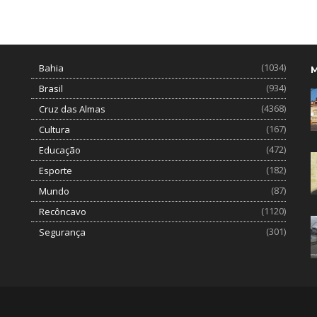
(1034)
Bahia
(934)
Brasil
(4368)
Cruz das Almas
(167)
Cultura
(472)
Educação
(182)
Esporte
(87)
Mundo
(1120)
Recôncavo
(301)
Segurança