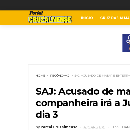
INÍCIO
CRUZ DAS ALMA
HOME
RECÔNCAVO
SAJ: ACUSADO DE MATAR E ENTERRA
SAJ: Acusado de mat
companheira irá a Jú
dia 3
by
Portal Cruzalmense
4 YEARS AGO
LESS THAN