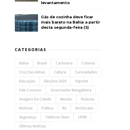
levantamento
Gás de cozinha deve ficar
mais barato na Bahia a partir
desta segunda-feira (3)
CATEGORIAS
Bahia
Brasil
Cachoeira
Colunas
Cruz Das Almas
Cultura
Curiosidades
Educação
Eleições 2020
Esporte
Fale Conosco
Governador Mangabeira
Imagens Da Cidade
Mundo
Noticias
Notícias
Política
Re
Recôncavo
Segurança
Telefone Úteis
UFRB
Últimas Notícias