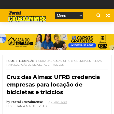
HOME
EDUCAÇÃO
CRUZ DAS ALMAS: UFRB CREDENCIA EMPRESAS
PARA LOCAÇÃO DE BICICLETAS E TRICICLOS
Cruz das Almas: UFRB credencia
empresas para locação de
bicicletas e triciclos
by
Portal Cruzalmense
3 YEARS AGO
LESS THAN A MINUTE
READ