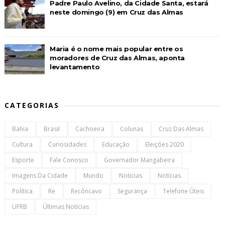
Padre Paulo Avelino, da Cidade Santa, estará
neste domingo (9) em Cruz das Almas
Maria é o nome mais popular entre os
moradores de Cruz das Almas, aponta
levantamento
CATEGORIAS
Bahia
Brasil
Cachoeira
Colunas
Cruz Das Almas
Cultura
Curiosidades
Educação
Eleições 2020
Esporte
Fale Conosco
Governador Mangabeira
Imagens Da Cidade
Mundo
Noticias
Notícias
Política
Re
Recôncavo
Segurança
Telefone Úteis
UFRB
Últimas Notícias