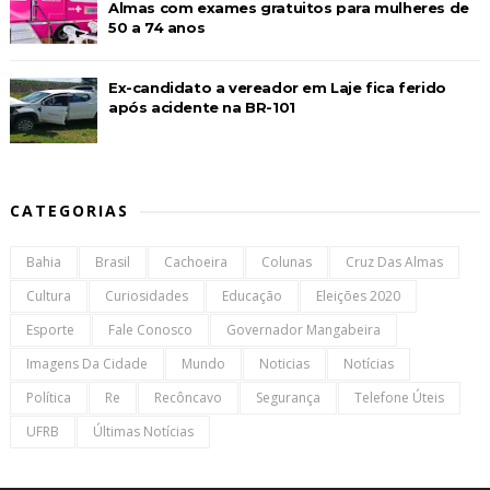
Almas com exames gratuitos para mulheres de
50 a 74 anos
Ex-candidato a vereador em Laje fica ferido
após acidente na BR-101
CATEGORIAS
Bahia
Brasil
Cachoeira
Colunas
Cruz Das Almas
Cultura
Curiosidades
Educação
Eleições 2020
Esporte
Fale Conosco
Governador Mangabeira
Imagens Da Cidade
Mundo
Noticias
Notícias
Política
Re
Recôncavo
Segurança
Telefone Úteis
UFRB
Últimas Notícias