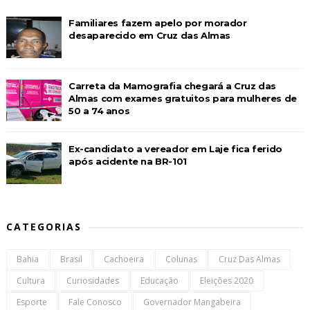
Familiares fazem apelo por morador
desaparecido em Cruz das Almas
Carreta da Mamografia chegará a Cruz das
Almas com exames gratuitos para mulheres de
50 a 74 anos
Ex-candidato a vereador em Laje fica ferido
após acidente na BR-101
CATEGORIAS
Bahia
Brasil
Cachoeira
Colunas
Cruz Das Almas
Cultura
Curiosidades
Educação
Eleições 2020
Esporte
Fale Conosco
Governador Mangabeira