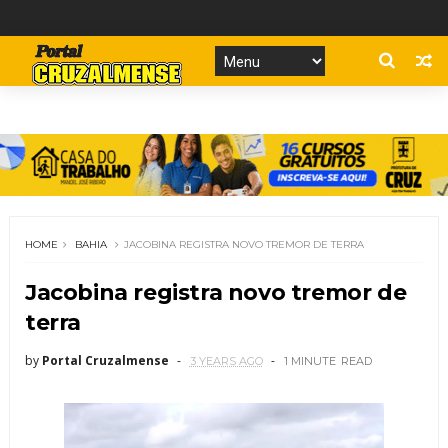
HOME
BAHIA
JACOBINA REGISTRA NOVO TREMOR DE TERRA
Jacobina registra novo tremor de
terra
by
Portal Cruzalmense
3 YEARS AGO
1 MINUTE
READ