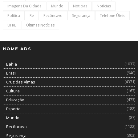
Imagens Da Cidade
Mundo
Noticias
Notícias
Política
Re
Recôncavo
Segurança
Telefone Úteis
UFRB
Últimas Notícias
HOME ADS
(1037)
Bahia
(940)
Brasil
(4371)
Cruz das Almas
(167)
Cultura
(473)
Educação
(182)
Esporte
(87)
Mundo
(1122)
Recôncavo
(303)
Segurança