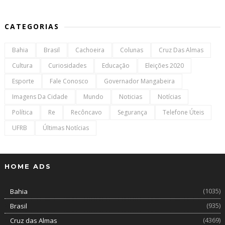
CATEGORIAS
Bahia
Brasil
Cachoeira
Colunas
Cruz Das Almas
Cultura
Curiosidades
Educação
Eleições 2020
Esporte
Fale Conosco
Governador Mangabeira
Imagens Da Cidade
Mundo
Noticias
Notícias
Política
Re
Recôncavo
Segurança
Telefone Úteis
UFRB
Últimas Notícias
HOME ADS
(1035)
Bahia
(935)
Brasil
(4369)
Cruz das Almas