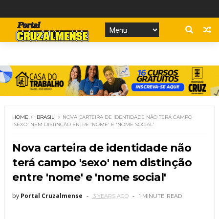
HOME
BRASIL
NOVA CARTEIRA DE IDENTIDADE NÃO TERÁ CAMPO
'SEXO' NEM DISTINÇÃO ENTRE 'NOME' E 'NOME SOCIAL'
Nova carteira de identidade não
terá campo 'sexo' nem distinção
entre 'nome' e 'nome social'
by
Portal Cruzalmense
3 YEARS AGO
1 MINUTE
READ