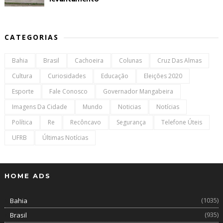
CATEGORIAS
Bahia
Brasil
Cachoeira
Colunas
Cruz Das Almas
Cultura
Curiosidades
Educação
Eleições 2020
Esporte
Fale Conosco
Governador Mangabeira
Imagens Da Cidade
Mundo
Noticias
Notícias
Política
Re
Recôncavo
Segurança
Telefone Úteis
UFRB
Últimas Notícias
HOME ADS
(1035)
Bahia
(935)
Brasil