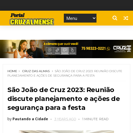
HOME
CRUZ DAS ALMAS
SÃO JOÃO DE CRUZ 2023: REUNIÃO DISCUTE
PLANEJAMENTO E AÇÕES DE SEGURANÇA PARA A FESTA
São João de Cruz 2023: Reunião
discute planejamento e ações de
segurança para a festa
by
Pautando a Cidade
3 YEARS AGO
1 MINUTE
READ