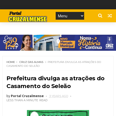
HOME
CRUZ DAS ALMAS
PREFEITURA DIVULGA AS ATRAÇÕES DO
CASAMENTO DO SELEÃO
Prefeitura divulga as atrações do
Casamento do Seleão
by
Portal Cruzalmense
3 YEARS AGO
LESS THAN A MINUTE
READ