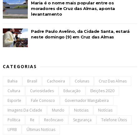
Maria é o nome mais popular entre os
moradores de Cruz das Almas, aponta
levantamento
Padre Paulo Avelino, da Cidade Santa, estará
neste domingo (9) em Cruz das Almas
CATEGORIAS
Bahia
Brasil
Cachoeira
Colunas
Cruz Das Almas
Cultura
Curiosidades
Educação
Eleições 2020
Esporte
Fale Conosco
Governador Mangabeira
Imagens Da Cidade
Mundo
Noticias
Notícias
Política
Re
Recôncavo
Segurança
Telefone Úteis
UFRB
Últimas Notícias