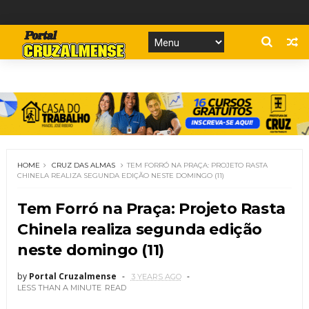
HOME
CRUZ DAS ALMAS
TEM FORRÓ NA PRAÇA: PROJETO RASTA
CHINELA REALIZA SEGUNDA EDIÇÃO NESTE DOMINGO (11)
Tem Forró na Praça: Projeto Rasta
Chinela realiza segunda edição
neste domingo (11)
by
Portal Cruzalmense
3 YEARS AGO
LESS THAN A MINUTE
READ