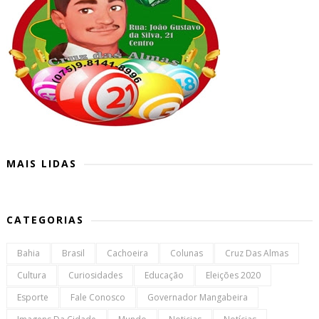
MAIS LIDAS
CATEGORIAS
Bahia
Brasil
Cachoeira
Colunas
Cruz Das Almas
Cultura
Curiosidades
Educação
Eleições 2020
Esporte
Fale Conosco
Governador Mangabeira