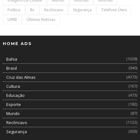
Imagens Da Cidade
Mundo
Noticias
Notícias
Política
Re
Recôncavo
Segurança
Telefone Úteis
UFRB
Últimas Notícias
HOME ADS
(1038)
Bahia
(940)
Brasil
(4373)
Cruz das Almas
(167)
Cultura
(473)
Educação
(182)
Esporte
(87)
Mundo
(1122)
Recôncavo
(303)
Segurança