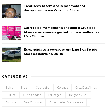
Familiares fazem apelo por morador
desaparecido em Cruz das Almas
Carreta da Mamografia chegará a Cruz das
Almas com exames gratuitos para mulheres de
50 a 74 anos
Ex-candidato a vereador em Laje fica ferido
após acidente na BR-101
CATEGORIAS
Bahia
Brasil
Cachoeira
Colunas
Cruz Das Almas
Cultura
Curiosidades
Educação
Eleições 2020
Esporte
Fale Conosco
Governador Mangabeira