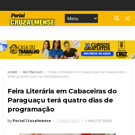
HOME
RECÔNCAVO
FEIRA LITERÁRIA EM CABACEIRAS DO PARAGUAÇU
TERÁ QUATRO DIAS DE PROGRAMAÇÃO
Feira Literária em Cabaceiras do
Paraguaçu terá quatro dias de
programação
by
Portal Cruzalmense
3 YEARS AGO
1 MINUTE
READ