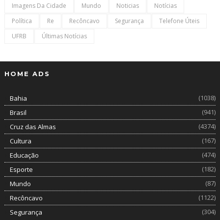
Imagens Da Cidade
Mundo
Noticias
Notícias
Política
Re
Recôncavo
Segurança
Telefone Úteis
UFRB
Últimas Notícias
HOME ADS
(1038)
Bahia
(941)
Brasil
(4374)
Cruz das Almas
(167)
Cultura
(474)
Educação
(182)
Esporte
(87)
Mundo
(1122)
Recôncavo
(304)
Segurança