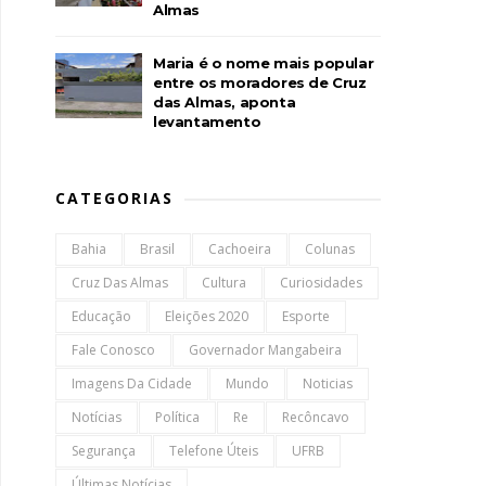
Almas
Maria é o nome mais popular
entre os moradores de Cruz
das Almas, aponta
levantamento
CATEGORIAS
Bahia
Brasil
Cachoeira
Colunas
Cruz Das Almas
Cultura
Curiosidades
Educação
Eleições 2020
Esporte
Fale Conosco
Governador Mangabeira
Imagens Da Cidade
Mundo
Noticias
Notícias
Política
Re
Recôncavo
Segurança
Telefone Úteis
UFRB
Últimas Notícias