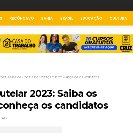
S
RECÔNCAVO
BAHIA
BRASIL
EDUCAÇÃO
CULTURA
023: SAIBA OS LOCAIS DE VOTAÇÃO E CONHEÇA OS CANDIDATOS
utelar 2023: Saiba os
 conheça os candidatos
EAD