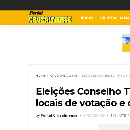
INÍCIO
CRUZ DAS ALMA
HOME
CRUZ DAS ALMAS
ELEIÇÕES CONSELHO TUTELAR 2
Eleições Conselho T
locais de votação e
by
Portal Cruzalmense
3 YEARS AGO
1 MINUTE
R