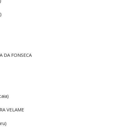
)
)
TA DA FONSECA
caia)
DRA VELAME
uru)