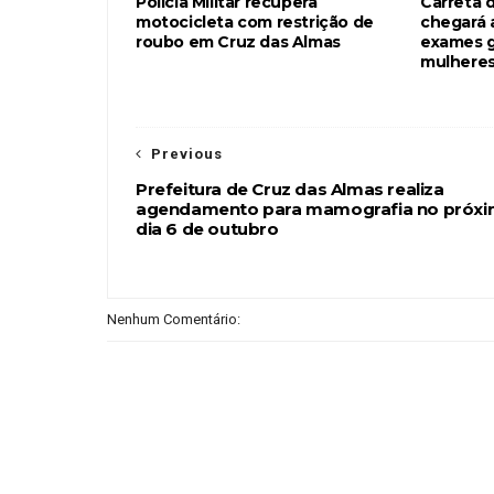
Polícia Militar recupera
Carreta 
motocicleta com restrição de
chegará 
roubo em Cruz das Almas
exames g
mulheres
Previous
Prefeitura de Cruz das Almas realiza
agendamento para mamografia no próx
dia 6 de outubro
Nenhum Comentário: