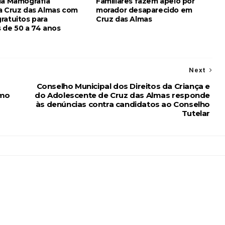
da Mamografia
Familiares fazem apelo por
a Cruz das Almas com
morador desaparecido em
ratuitos para
Cruz das Almas
 de 50 a 74 anos
Next
Conselho Municipal dos Direitos da Criança e
imo
do Adolescente de Cruz das Almas responde
às denúncias contra candidatos ao Conselho
Tutelar