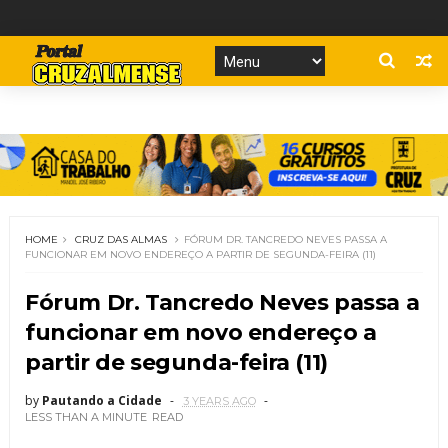
HOME
CRUZ DAS ALMAS
FÓRUM DR. TANCREDO NEVES PASSA A
FUNCIONAR EM NOVO ENDEREÇO A PARTIR DE SEGUNDA-FEIRA (11)
Fórum Dr. Tancredo Neves passa a
funcionar em novo endereço a
partir de segunda-feira (11)
by
Pautando a Cidade
3 YEARS AGO
LESS THAN A MINUTE
READ