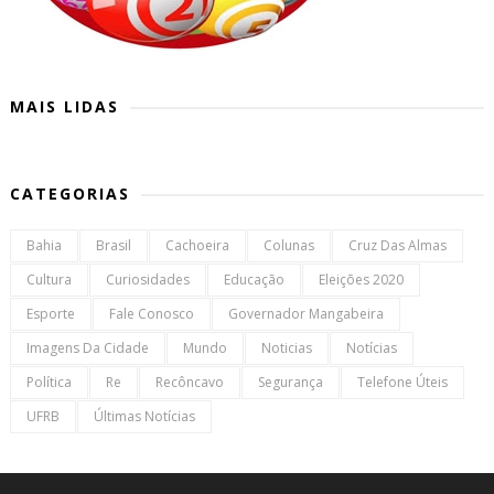
MAIS LIDAS
CATEGORIAS
Bahia
Brasil
Cachoeira
Colunas
Cruz Das Almas
Cultura
Curiosidades
Educação
Eleições 2020
Esporte
Fale Conosco
Governador Mangabeira
Imagens Da Cidade
Mundo
Noticias
Notícias
Política
Re
Recôncavo
Segurança
Telefone Úteis
UFRB
Últimas Notícias