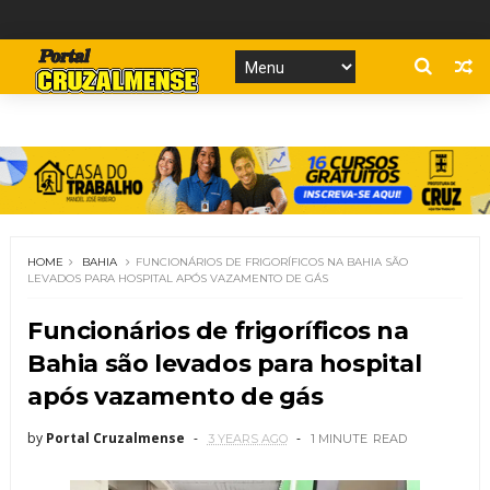
HOME
BAHIA
FUNCIONÁRIOS DE FRIGORÍFICOS NA BAHIA SÃO
LEVADOS PARA HOSPITAL APÓS VAZAMENTO DE GÁS
Funcionários de frigoríficos na
Bahia são levados para hospital
após vazamento de gás
by
Portal Cruzalmense
3 YEARS AGO
1 MINUTE
READ