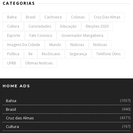
CATEGORIAS
Bahia
Brasil
Cachoeira
Colunas
Cruz Das Almas
Cultura
Curiosidades
Educação
Eleições 2020
Esporte
Fale Conosco
Governador Mangabeira
Imagens Da Cidade
Mundo
Noticias
Notícias
Política
Re
Recôncavo
Segurança
Telefone Úteis
UFRB
Últimas Notícias
HOME ADS
(1037)
Bahia
(940)
Brasil
(4371)
Cruz das Almas
(167)
Cultura