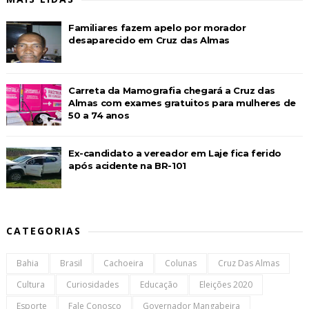
Familiares fazem apelo por morador
desaparecido em Cruz das Almas
Carreta da Mamografia chegará a Cruz das
Almas com exames gratuitos para mulheres de
50 a 74 anos
Ex-candidato a vereador em Laje fica ferido
após acidente na BR-101
CATEGORIAS
Bahia
Brasil
Cachoeira
Colunas
Cruz Das Almas
Cultura
Curiosidades
Educação
Eleições 2020
Esporte
Fale Conosco
Governador Mangabeira