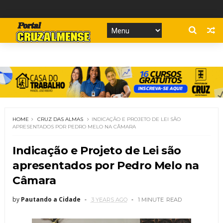
HOME
CRUZ DAS ALMAS
INDICAÇÃO E PROJETO DE LEI SÃO
APRESENTADOS POR PEDRO MELO NA CÂMARA
Indicação e Projeto de Lei são
apresentados por Pedro Melo na
Câmara
by
Pautando a Cidade
3 YEARS AGO
1 MINUTE
READ