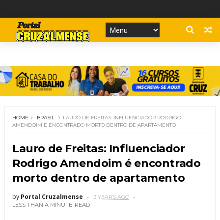
HOME
BRASIL
LAURO DE FREITAS: INFLUENCIADOR RODRIGO
AMENDOIM É ENCONTRADO MORTO DENTRO DE APARTAMENTO
Lauro de Freitas: Influenciador
Rodrigo Amendoim é encontrado
morto dentro de apartamento
by
Portal Cruzalmense
3 YEARS AGO
LESS THAN A MINUTE
READ