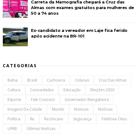
Carreta da Mamografia chegará a Cruz das
Almas com exames gratuitos para mulheres de
50 a 74 anos
Ex-candidato a vereador em Laje fica ferido
após acidente na BR-101
CATEGORIAS
Bahia
Brasil
Cachoeira
Colunas
Cruz Das Almas
Cultura
Curiosidades
Educação
Eleições 2020
Esporte
Fale Conosco
Governador Mangabeira
Imagens Da Cidade
Mundo
Noticias
Notícias
Política
Re
Recôncavo
Segurança
Telefone Úteis
UFRB
Últimas Notícias