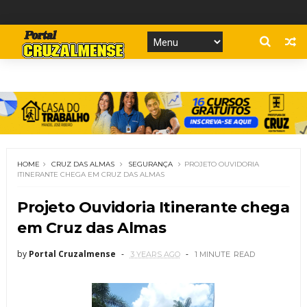
HOME
CRUZ DAS ALMAS
SEGURANÇA
PROJETO OUVIDORIA
ITINERANTE CHEGA EM CRUZ DAS ALMAS
Projeto Ouvidoria Itinerante chega
em Cruz das Almas
by
Portal Cruzalmense
3 YEARS AGO
1 MINUTE
READ