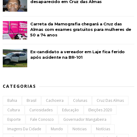
desaparecido em Cruz das Almas
Carreta da Mamografia chegará a Cruz das
Almas com exames gratuitos para mulheres de
50 a 74 anos
Ex-candidato a vereador em Laje fica ferido
após acidente na BR-101
CATEGORIAS
Bahia
Brasil
Cachoeira
Colunas
Cruz Das Almas
Cultura
Curiosidades
Educação
Eleições 2020
Esporte
Fale Conosco
Governador Mangabeira
Imagens Da Cidade
Mundo
Noticias
Notícias