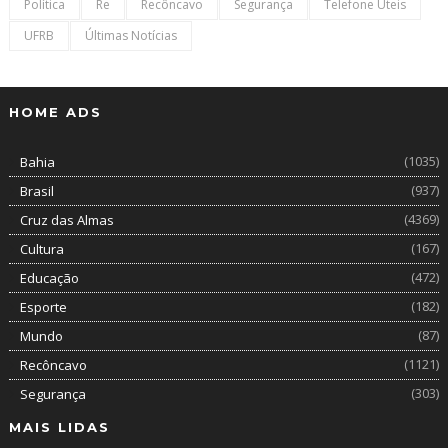
Política
Re
Recôncavo
Segurança
Telefone Úteis
UFRB
Últimas Notícias
HOME ADS
(1035)
Bahia
(937)
Brasil
(4369)
Cruz das Almas
(167)
Cultura
(472)
Educação
(182)
Esporte
(87)
Mundo
(1121)
Recôncavo
(303)
Segurança
MAIS LIDAS