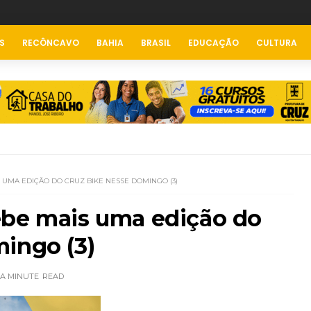
S
RECÔNCAVO
BAHIA
BRASIL
EDUCAÇÃO
CULTURA
 UMA EDIÇÃO DO CRUZ BIKE NESSE DOMINGO (3)
ebe mais uma edição do
ingo (3)
 A MINUTE
READ