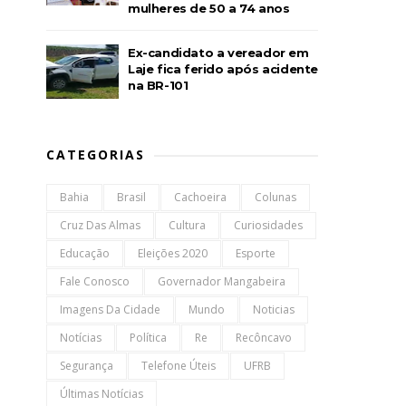
mulheres de 50 a 74 anos
Ex-candidato a vereador em
Laje fica ferido após acidente
na BR-101
CATEGORIAS
Bahia
Brasil
Cachoeira
Colunas
Cruz Das Almas
Cultura
Curiosidades
Educação
Eleições 2020
Esporte
Fale Conosco
Governador Mangabeira
Imagens Da Cidade
Mundo
Noticias
Notícias
Política
Re
Recôncavo
Segurança
Telefone Úteis
UFRB
Últimas Notícias