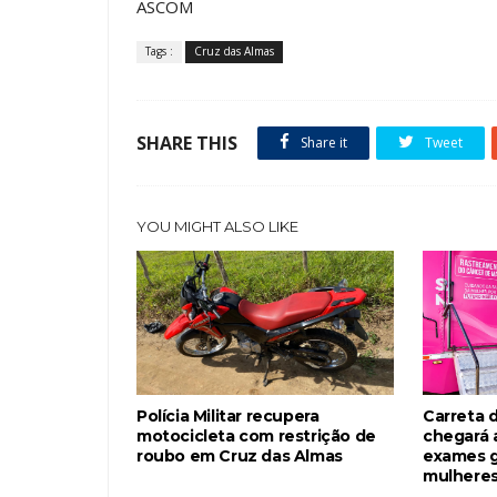
ASCOM
Tags :
Cruz das Almas
SHARE THIS
Share it
Tweet
YOU MIGHT ALSO LIKE
Polícia Militar recupera
Carreta 
motocicleta com restrição de
chegará 
roubo em Cruz das Almas
exames g
mulheres