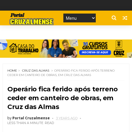
HOME
CRUZ DAS ALMAS
OPERÁRIO FICA FERIDO APÓS TERRENO
CEDER EM CANTEIRO DE OBRAS, EM CRUZ DAS ALMAS
Operário fica ferido após terreno
ceder em canteiro de obras, em
Cruz das Almas
by
Portal Cruzalmense
3 YEARS AGO
LESS THAN A MINUTE
READ