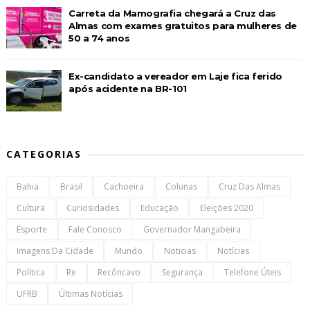
Carreta da Mamografia chegará a Cruz das
Almas com exames gratuitos para mulheres de
50 a 74 anos
Ex-candidato a vereador em Laje fica ferido
após acidente na BR-101
CATEGORIAS
Bahia
Brasil
Cachoeira
Colunas
Cruz Das Almas
Cultura
Curiosidades
Educação
Eleições 2020
Esporte
Fale Conosco
Governador Mangabeira
Imagens Da Cidade
Mundo
Noticias
Notícias
Política
Re
Recôncavo
Segurança
Telefone Úteis
UFRB
Últimas Notícias