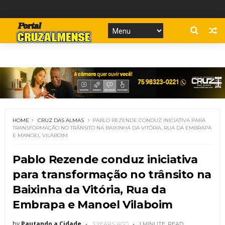
HOME
CRUZ DAS ALMAS
PABLO REZENDE CONDUZ INICIATIVA PARA
TRANSFORMAÇÃO NO TRÂNSITO NA BAIXINHA DA VITÓRIA, RUA DA EMBRAPA
E MANOEL VILABOIM
Pablo Rezende conduz iniciativa
para transformação no trânsito na
Baixinha da Vitória, Rua da
Embrapa e Manoel Vilaboim
by
Pautando a Cidade
3 YEARS AGO
1 MINUTE
READ