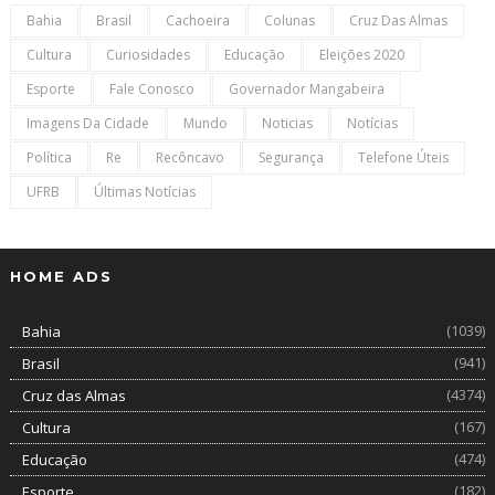
Bahia
Brasil
Cachoeira
Colunas
Cruz Das Almas
Cultura
Curiosidades
Educação
Eleições 2020
Esporte
Fale Conosco
Governador Mangabeira
Imagens Da Cidade
Mundo
Noticias
Notícias
Política
Re
Recôncavo
Segurança
Telefone Úteis
UFRB
Últimas Notícias
HOME ADS
(1039)
Bahia
(941)
Brasil
(4374)
Cruz das Almas
(167)
Cultura
(474)
Educação
(182)
Esporte