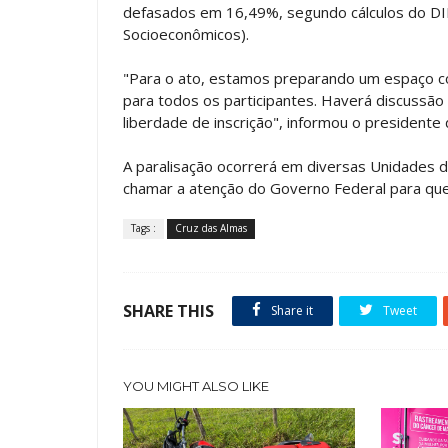
defasados em 16,49%, segundo cálculos do DIE
Socioeconômicos).
"Para o ato, estamos preparando um espaço co
para todos os participantes. Haverá discussã
liberdade de inscrição", informou o presidente
A paralisação ocorrerá em diversas Unidades da
chamar a atenção do Governo Federal para qu
Tags :
Cruz das Almas
SHARE THIS
Share it
Tweet
YOU MIGHT ALSO LIKE