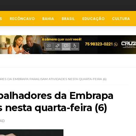
S
RECÔNCAVO
BAHIA
BRASIL
EDUCAÇÃO
CULTURA
RES DA EMBRAPA PARALISAM ATIVIDADES NESTA QUARTA-FEIRA (6)
abalhadores da Embrapa
 nesta quarta-feira (6)
AD