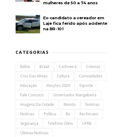
mulheres de 50 a 74 anos
Ex-candidato a vereador em
Laje fica ferido após acidente
na BR-101
CATEGORIAS
Bahia
Brasil
Cachoeira
Colunas
Cruz Das Almas
Cultura
Curiosidades
Educação
Eleições 2020
Esporte
Fale Conosco
Governador Mangabeira
Imagens Da Cidade
Mundo
Noticias
Notícias
Política
Re
Recôncavo
Segurança
Telefone Úteis
UFRB
Últimas Notícias