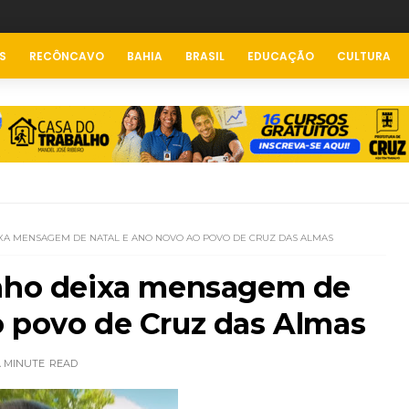
S
RECÔNCAVO
BAHIA
BRASIL
EDUCAÇÃO
CULTURA
IXA MENSAGEM DE NATAL E ANO NOVO AO POVO DE CRUZ DAS ALMAS
inho deixa mensagem de
o povo de Cruz das Almas
A MINUTE
READ