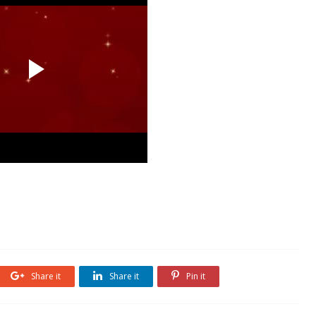
Share it
Share it
Pin it