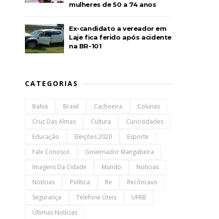
mulheres de 50 a 74 anos
Ex-candidato a vereador em
Laje fica ferido após acidente
na BR-101
CATEGORIAS
Bahia
Brasil
Cachoeira
Colunas
Cruz Das Almas
Cultura
Curiosidades
Educação
Eleições 2020
Esporte
Fale Conosco
Governador Mangabeira
Imagens Da Cidade
Mundo
Noticias
Notícias
Política
Re
Recôncavo
Segurança
Telefone Úteis
UFRB
Últimas Notícias