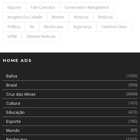
Esporte
Fale Conosco
Governador Mangabeira
Imagens Da Cidade
Mundo
Noticias
Notícias
Política
Re
Recôncavo
Segurança
Telefone Úteis
UFRB
Últimas Notícias
HOME ADS
(1035)
Bahia
(936)
Brasil
(4369)
Cruz das Almas
(167)
Cultura
(472)
Educação
(182)
Esporte
(87)
Mundo
(1121)
Recôncavo