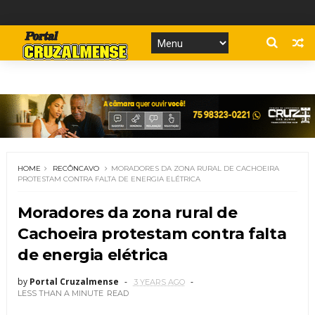
HOME
RECÔNCAVO
MORADORES DA ZONA RURAL DE CACHOEIRA
PROTESTAM CONTRA FALTA DE ENERGIA ELÉTRICA
Moradores da zona rural de
Cachoeira protestam contra falta
de energia elétrica
by
Portal Cruzalmense
3 YEARS AGO
LESS THAN A MINUTE
READ