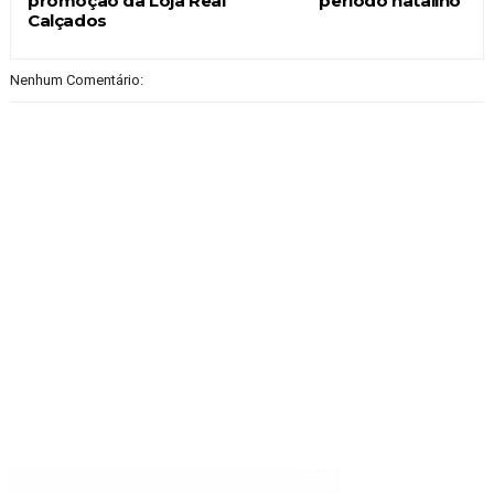
promoção da Loja Real
período natalino
Calçados
Nenhum Comentário: