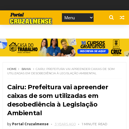
HOME
BAHIA
CAIRU: PREFEITURA VAI APREENDER CAIXAS DE SOM
UTILIZADAS EM DESOBEDIÊNCIA À LEGISLAÇÃO AMBIENTAL
Cairu: Prefeitura vai apreender
caixas de som utilizadas em
desobediência à Legislação
Ambiental
by
Portal Cruzalmense
3 YEARS AGO
1 MINUTE
READ