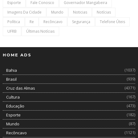
Esporte
Fale Conosco
Governador Mangabeira
Imagens Da Cidade
Mundo
Noticias
Notícias
Política
Re
Recôncavo
Segurança
Telefone Úteis
UFRB
Últimas Notícias
HOME ADS
(1037)
Bahia
(939)
Brasil
(4371)
Cruz das Almas
(167)
Cultura
(473)
Educação
(182)
Esporte
(87)
Mundo
(1121)
Recôncavo