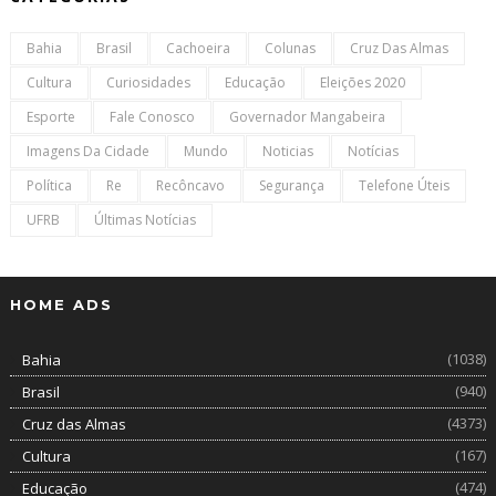
Bahia
Brasil
Cachoeira
Colunas
Cruz Das Almas
Cultura
Curiosidades
Educação
Eleições 2020
Esporte
Fale Conosco
Governador Mangabeira
Imagens Da Cidade
Mundo
Noticias
Notícias
Política
Re
Recôncavo
Segurança
Telefone Úteis
UFRB
Últimas Notícias
HOME ADS
(1038)
Bahia
(940)
Brasil
(4373)
Cruz das Almas
(167)
Cultura
(474)
Educação