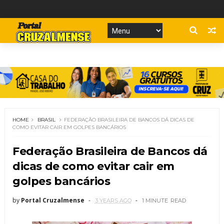
HOME
BRASIL
FEDERAÇÃO BRASILEIRA DE BANCOS DÁ DICAS DE
COMO EVITAR CAIR EM GOLPES BANCÁRIOS
Federação Brasileira de Bancos dá
dicas de como evitar cair em
golpes bancários
by
Portal Cruzalmense
3 YEARS AGO
1 MINUTE
READ