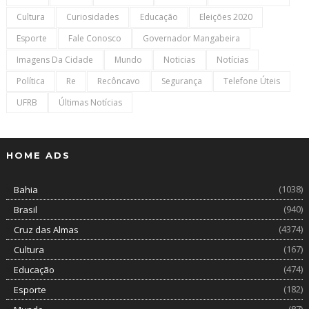
Cultura
Curiosidades
Educação
Eleições 2020
Esporte
Fale Conosco
Governador Mangabeira
Imagens Da Cidade
Mundo
Noticias
Notícias
Política
Re
Recôncavo
Segurança
Telefone Úteis
UFRB
Últimas Notícias
HOME ADS
(1038)
Bahia
(940)
Brasil
(4374)
Cruz das Almas
(167)
Cultura
(474)
Educação
(182)
Esporte