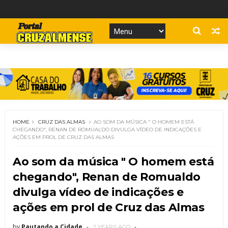
HOME
CRUZ DAS ALMAS
AO SOM DA MÚSICA " O HOMEM ESTÁ
CHEGANDO", RENAN DE ROMUALDO DIVULGA VÍDEO DE INDICAÇÕES E
AÇÕES EM PROL DE CRUZ DAS ALMAS
Ao som da música " O homem está
chegando", Renan de Romualdo
divulga vídeo de indicações e
ações em prol de Cruz das Almas
by
Pautando a Cidade
2 YEARS AGO