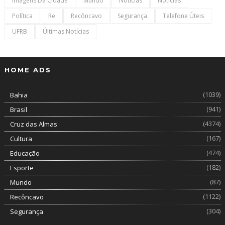
Imagens Da Cidade
Mundo
Noticias
Notícias
Política
Re
Recôncavo
Segurança
Telefone Úteis
UFRB
Últimas Notícias
HOME ADS
(1039)
Bahia
(941)
Brasil
(4374)
Cruz das Almas
(167)
Cultura
(474)
Educação
(182)
Esporte
(87)
Mundo
(1122)
Recôncavo
(304)
Segurança