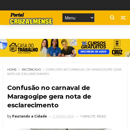
HOME
RECÔNCAVO
CONFUSÃO NO CARNAVAL DE MARAGOGIPE GERA
NOTA DE ESCLARECIMENTO
Confusão no carnaval de
Maragogipe gera nota de
esclarecimento
by
Pautando a Cidade
2 YEARS AGO
1 MINUTE
READ