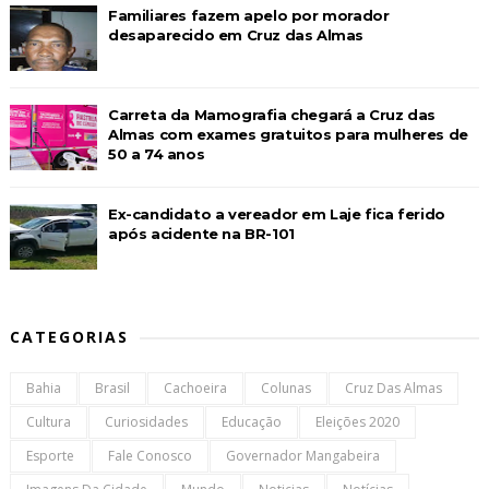
Familiares fazem apelo por morador
desaparecido em Cruz das Almas
Carreta da Mamografia chegará a Cruz das
Almas com exames gratuitos para mulheres de
50 a 74 anos
Ex-candidato a vereador em Laje fica ferido
após acidente na BR-101
CATEGORIAS
Bahia
Brasil
Cachoeira
Colunas
Cruz Das Almas
Cultura
Curiosidades
Educação
Eleições 2020
Esporte
Fale Conosco
Governador Mangabeira