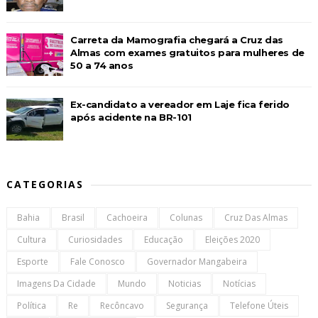
Carreta da Mamografia chegará a Cruz das
Almas com exames gratuitos para mulheres de
50 a 74 anos
Ex-candidato a vereador em Laje fica ferido
após acidente na BR-101
CATEGORIAS
Bahia
Brasil
Cachoeira
Colunas
Cruz Das Almas
Cultura
Curiosidades
Educação
Eleições 2020
Esporte
Fale Conosco
Governador Mangabeira
Imagens Da Cidade
Mundo
Noticias
Notícias
Política
Re
Recôncavo
Segurança
Telefone Úteis