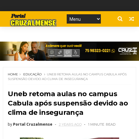
HOME
EDUCAÇÃO
UNEB RETOMA AULAS NO CAMPUS CABULA APÓS
SUSPENSÃO DEVIDO AO CLIMA DE INSEGURANÇA
Uneb retoma aulas no campus
Cabula após suspensão devido ao
clima de insegurança
by
Portal Cruzalmense
2 YEARS AGO
1 MINUTE
READ