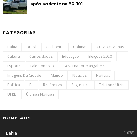
após acidente na BR-101
CATEGORIAS
Bahia
Brasil
Cachoeira
Colunas
Cruz Das Almas
Cultura
Curiosidades
Educação
Eleições 2020
Esporte
Fale Conosco
Governador Mangabeira
Imagens Da Cidade
Mundo
Noticias
Notícias
Política
Re
Recôncavo
Segurança
Telefone Úteis
UFRB
Últimas Notícias
HOME ADS
(1038)
Bahia