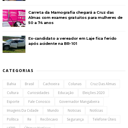
Carreta da Mamografia chegará a Cruz das
Almas com exames gratuitos para mulheres de
50 a 74 anos
Ex-candidato a vereador em Laje fica ferido
após acidente na BR-101
CATEGORIAS
Bahia
Brasil
Cachoeira
Colunas
Cruz Das Almas
Cultura
Curiosidades
Educação
Eleições 2020
Esporte
Fale Conosco
Governador Mangabeira
Imagens Da Cidade
Mundo
Noticias
Notícias
Política
Re
Recôncavo
Segurança
Telefone Úteis