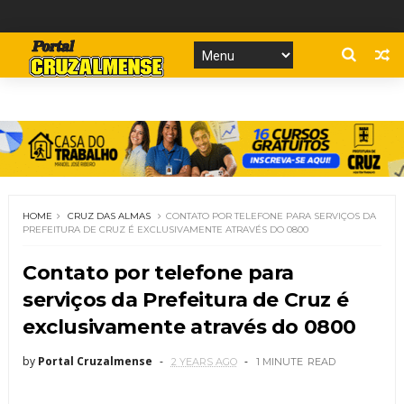
HOME
CRUZ DAS ALMAS
CONTATO POR TELEFONE PARA SERVIÇOS DA
PREFEITURA DE CRUZ É EXCLUSIVAMENTE ATRAVÉS DO 0800
Contato por telefone para
serviços da Prefeitura de Cruz é
exclusivamente através do 0800
by
Portal Cruzalmense
2 YEARS AGO
1 MINUTE
READ