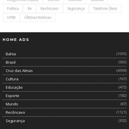
Política
Re
Recôncavo
Segurança
Telefone Úteis
UFRB
Últimas Notícias
HOME ADS
(1035)
Bahia
(935)
Brasil
(4369)
Cruz das Almas
(167)
Cultura
(472)
Educação
(182)
Esporte
(87)
Mundo
(1121)
Recôncavo
(302)
Segurança