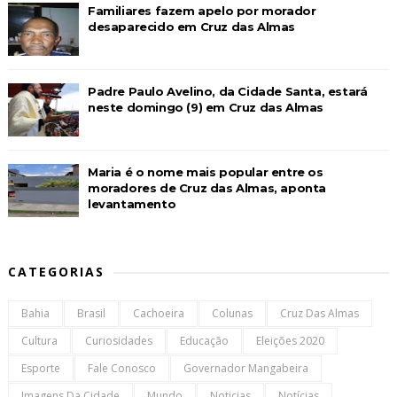
Familiares fazem apelo por morador
desaparecido em Cruz das Almas
Padre Paulo Avelino, da Cidade Santa, estará
neste domingo (9) em Cruz das Almas
Maria é o nome mais popular entre os
moradores de Cruz das Almas, aponta
levantamento
CATEGORIAS
Bahia
Brasil
Cachoeira
Colunas
Cruz Das Almas
Cultura
Curiosidades
Educação
Eleições 2020
Esporte
Fale Conosco
Governador Mangabeira
Imagens Da Cidade
Mundo
Noticias
Notícias