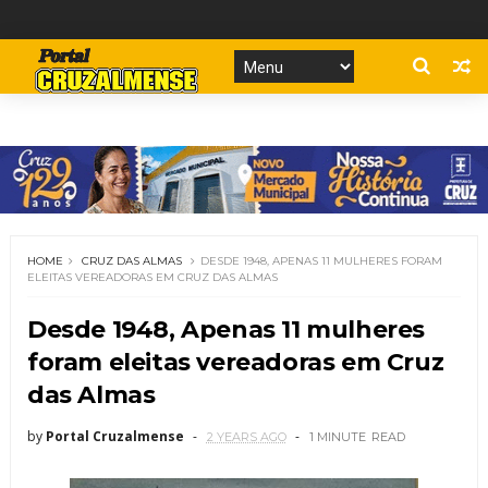
HOME
CRUZ DAS ALMAS
DESDE 1948, APENAS 11 MULHERES FORAM
ELEITAS VEREADORAS EM CRUZ DAS ALMAS
Desde 1948, Apenas 11 mulheres
foram eleitas vereadoras em Cruz
das Almas
by
Portal Cruzalmense
2 YEARS AGO
1 MINUTE
READ