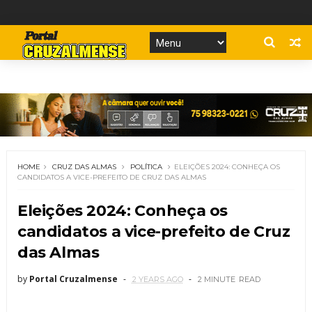
HOME
CRUZ DAS ALMAS
POLÍTICA
ELEIÇÕES 2024: CONHEÇA OS
CANDIDATOS A VICE-PREFEITO DE CRUZ DAS ALMAS
Eleições 2024: Conheça os
candidatos a vice-prefeito de Cruz
das Almas
by
Portal Cruzalmense
2 YEARS AGO
2 MINUTE
READ