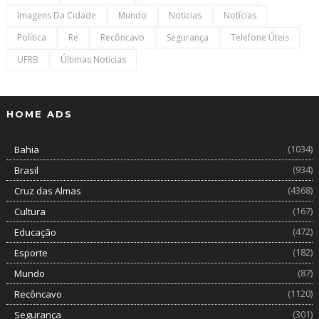
Imagens Da Cidade
Mundo
Noticias
Notícias
Política
Re
Recôncavo
Segurança
Telefone Úteis
UFRB
Últimas Notícias
HOME ADS
(1034)
Bahia
(934)
Brasil
(4368)
Cruz das Almas
(167)
Cultura
(472)
Educação
(182)
Esporte
(87)
Mundo
(1120)
Recôncavo
(301)
Segurança