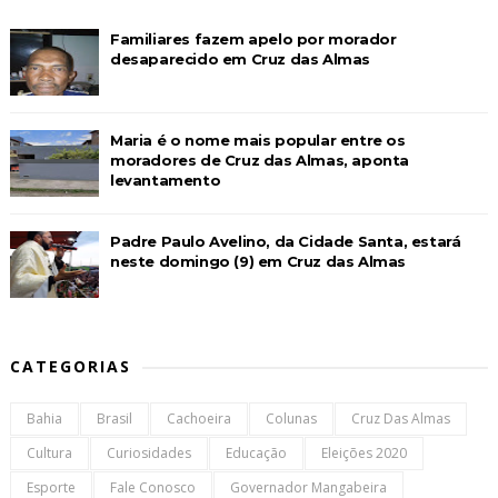
Familiares fazem apelo por morador
desaparecido em Cruz das Almas
Maria é o nome mais popular entre os
moradores de Cruz das Almas, aponta
levantamento
Padre Paulo Avelino, da Cidade Santa, estará
neste domingo (9) em Cruz das Almas
CATEGORIAS
Bahia
Brasil
Cachoeira
Colunas
Cruz Das Almas
Cultura
Curiosidades
Educação
Eleições 2020
Esporte
Fale Conosco
Governador Mangabeira