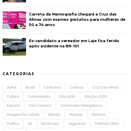
Carreta da Mamografia chegará a Cruz das
Almas com exames gratuitos para mulheres de
50 a 74 anos
Ex-candidato a vereador em Laje fica ferido
após acidente na BR-101
CATEGORIAS
Bahia
Brasil
Cachoeira
Colunas
Cruz Das Almas
Cultura
Curiosidades
Educação
Eleições 2020
Esporte
Fale Conosco
Governador Mangabeira
Imagens Da Cidade
Mundo
Noticias
Notícias
Política
Re
Recôncavo
Segurança
Telefone Úteis