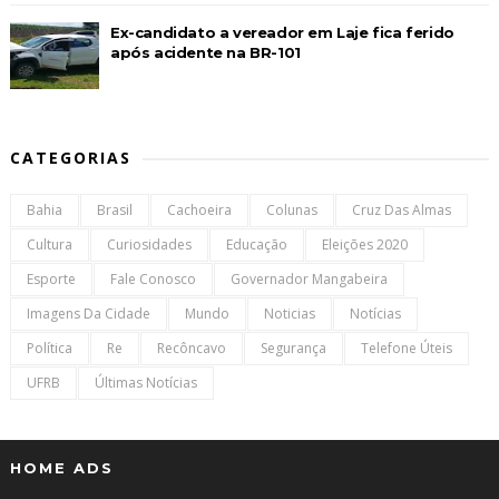
Ex-candidato a vereador em Laje fica ferido
após acidente na BR-101
CATEGORIAS
Bahia
Brasil
Cachoeira
Colunas
Cruz Das Almas
Cultura
Curiosidades
Educação
Eleições 2020
Esporte
Fale Conosco
Governador Mangabeira
Imagens Da Cidade
Mundo
Noticias
Notícias
Política
Re
Recôncavo
Segurança
Telefone Úteis
UFRB
Últimas Notícias
HOME ADS