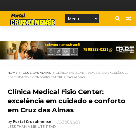
HOME
CRUZ DAS ALMAS
CLÍNICA MEDICAL FISIO CENTER: EXCELÊNCIA
EM CUIDADO E CONFORTO EM CRUZ DAS ALMAS
Clínica Medical Fisio Center:
excelência em cuidado e conforto
em Cruz das Almas
by
Portal Cruzalmense
2 YEARS AGO
LESS THAN A MINUTE
READ