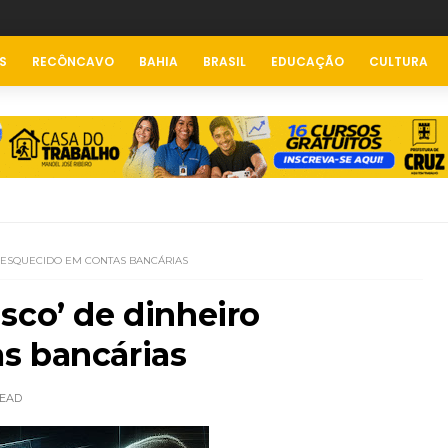
S
RECÔNCAVO
BAHIA
BRASIL
EDUCAÇÃO
CULTURA
 ESQUECIDO EM CONTAS BANCÁRIAS
sco’ de dinheiro
s bancárias
EAD