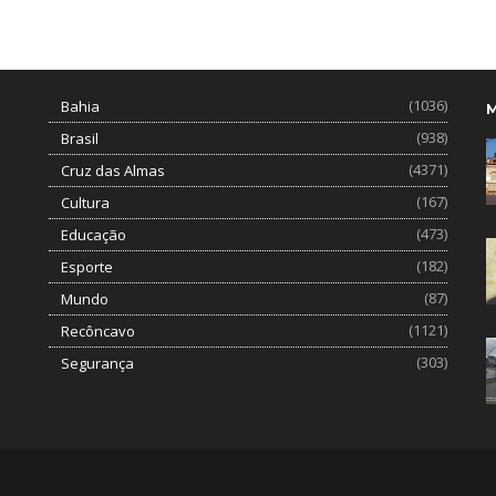
(1036)
Bahia
(938)
Brasil
(4371)
Cruz das Almas
(167)
Cultura
(473)
Educação
(182)
Esporte
(87)
Mundo
(1121)
Recôncavo
(303)
Segurança