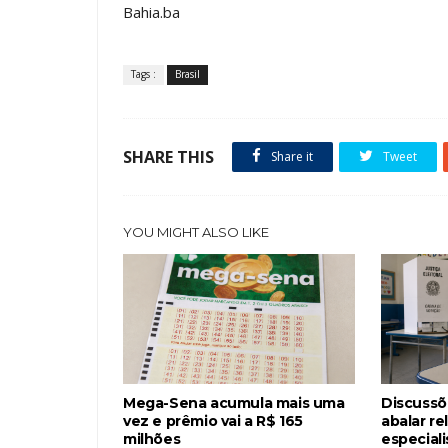
Bahia.ba
Tags :
Brasil
SHARE THIS
Share it
Tweet
YOU MIGHT ALSO LIKE
Mega-Sena acumula mais uma
Discussõ
vez e prêmio vai a R$ 165
abalar re
milhões
especiali