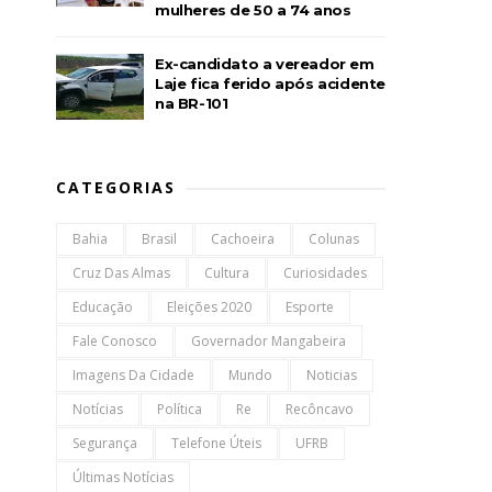
mulheres de 50 a 74 anos
Ex-candidato a vereador em
Laje fica ferido após acidente
na BR-101
CATEGORIAS
Bahia
Brasil
Cachoeira
Colunas
Cruz Das Almas
Cultura
Curiosidades
Educação
Eleições 2020
Esporte
Fale Conosco
Governador Mangabeira
Imagens Da Cidade
Mundo
Noticias
Notícias
Política
Re
Recôncavo
Segurança
Telefone Úteis
UFRB
Últimas Notícias