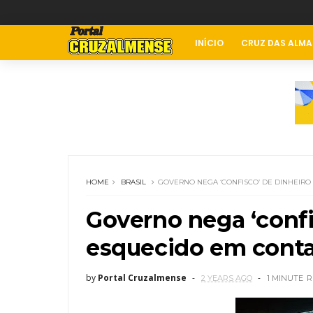
INÍCIO
CRUZ DAS ALMA
HOME
BRASIL
GOVERNO NEGA ‘CONFISCO’ DE DINHEIRO
Governo nega ‘confi
esquecido em conta
by
Portal Cruzalmense
2 YEARS AGO
1 MINUTE
R