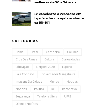
mulheres de 50 a 74 anos
Ex-candidato a vereador em
Laje fica ferido após acidente
na BR-101
CATEGORIAS
Bahia
Brasil
Cachoeira
Colunas
Cruz Das Almas
Cultura
Curiosidades
Educação
Eleições 2020
Esporte
Fale Conosco
Governador Mangabeira
Imagens Da Cidade
Mundo
Noticias
Notícias
Política
Re
Recôncavo
Segurança
Telefone Úteis
UFRB
Últimas Notícias