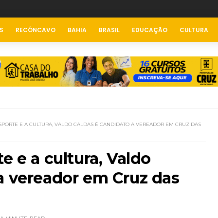
S
RECÔNCAVO
BAHIA
BRASIL
EDUCAÇÃO
CULTURA
SPORTE E A CULTURA, VALDO CALDAS É CANDIDATO A VEREADOR EM CRUZ DAS
e e a cultura, Valdo
a vereador em Cruz das