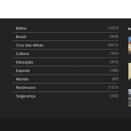
(1037)
Bahia
(939)
Brasil
(4371)
Cruz das Almas
(167)
Cultura
(473)
Educação
(182)
Esporte
(87)
Mundo
(1121)
Recôncavo
(303)
Segurança